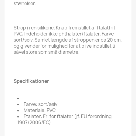
størrelser.
Strop i ren silikone. Knap fremstillet af ftalatfrit
PVC. Indeholder ikke phthalater/ftalater. Farve
sort/sølv. Samlet længde af stroppen er ca 20 cm.
og giver derfor mulighed for at blive indstillet til
såvel store som små diametre.
Specifikationer
Farve: sort/sølv
Materiale: PVC
Ftalater: Fri for ftalater (jf. EU forordning
1907/2006/EC)