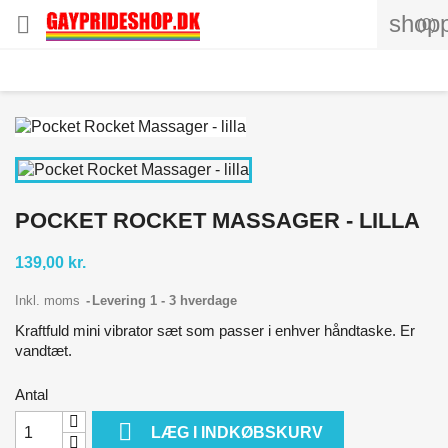
shopp

(0)
POCKET ROCKET MASSAGER - LILLA
139,00 kr.
Inkl. moms
Levering 1 - 3 hverdage
Kraftfuld mini vibrator sæt som passer i enhver håndtaske. Er
vandtæt.
Antal

LÆG I INDKØBSKURV